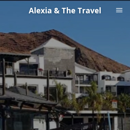
Passer
Alexia & The Travel
au
contenu
principal