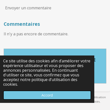
Envoyer un commentaire
Commentaires
Il n'y a pas encore de commentaire.
Créez votre propre site internet
Ce site utilise des cookies afin d’améliorer votre
avec
expérience utilisateur et vous proposer des
annonces personnalisées. En continuant
Webador
d'utiliser ce site, vous confirmez que vous
acceptez notre politique d’utilisation des
cookies.
Accord
Toutes les photos sont protégées par les droits d’auteur, toute utilisation
sans mon consentement est interdite et impliquera des pénalités.
All photos are copyrighted, any use without my consent is prohibited and