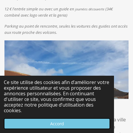
12 € l'entrée simple ou avec un guide en
(34€
journées
découverte
combiné avec lago verde et la geria)
Parking au point de rencontre, seules les voitures des guides ont accès
aux route proche des volcans.
Ce site utilise des cookies afin d’améliorer votre
expérience utilisateur et vous proposer des
annonces personnalisées. En continuant
d'utiliser ce site, vous confirmez que vous
acceptez notre politique d’utilisation des
📍El Lago Verde
cookies.
El Lago Verde est un lac de cratère situé près de la ville
Accord
d'El Golfo. Ce lac est célèbre pour sa couleur verte