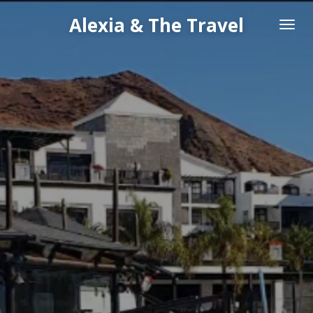
Passer
Alexia & The Travel
au
contenu
principal