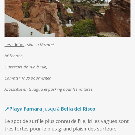
Les + infos
:
situé à Nazaret
8€ l’entrée,
Ouverture de 10h à 18h,
Compter 1h30 pour visiter,
Accessible en Guagua et parking pour les voitures,
📍
Playa Famara
jusqu'à
Bella del Risco
Le spot de surf le plus connu de l'ile, ici les vagues sont
très fortes pour le plus grand plaisir des surfeurs.