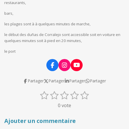
restaurants,
bars,
les plages sont à à quelques minutes de marche,
le début des duñas de Corralejo sont accessible soit en voiture en
quelques minutes soit à pied en 20 minutes,
le port
F
I
Y
a
n
o
c
s
u
Partager
Partager
Partager
Partager
e
t
T
b
a
u
1
2
3
4
5
E
É
o
g
b
n
o
r
e
v
é
é
é
é
é
0 vote
k
a
v
a
t
t
t
t
t
m
o
l
y
o
o
o
o
o
Ajouter un commentaire
u
e