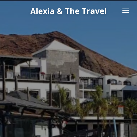
Passer
Alexia & The Travel
au
contenu
principal