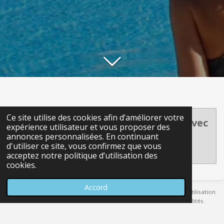
Ce site utilise des cookies afin d’améliorer votre
Créez votre propre site internet avec
expérience utilisateur et vous proposer des
Webador
annonces personnalisées. En continuant
d'utiliser ce site, vous confirmez que vous
acceptez notre politique d’utilisation des
cookies.
Accord
Toutes les photos sont protégées par les droits d’auteur, toute utilisation
sans mon consentement est interdite et impliquera des pénalités.
All photos are copyrighted, any use without my consent is prohibited and