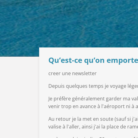
Qu’est-ce qu’on emporte
creer une newsletter
Depuis quelques temps je voyage léger
Je préfère généralement garder ma valis
venir trop en avance à l'aéroport ni à a
Au retour je la met en soute (sauf si j
valise à l'aller, ainsi j'ai la place de r