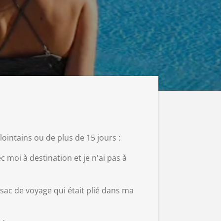
intains ou de plus de 15 jours :
c moi à destination et je n'ai pas à
n sac de voyage qui était plié dans ma