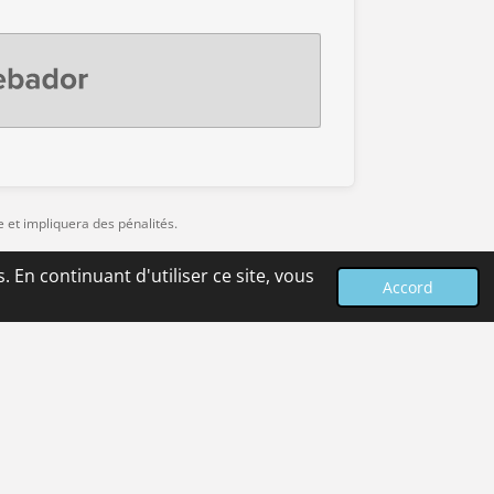
dor
e et impliquera des pénalités.
alties.
 En continuant d'utiliser ce site, vous
Accord
Propulsé par
Webador