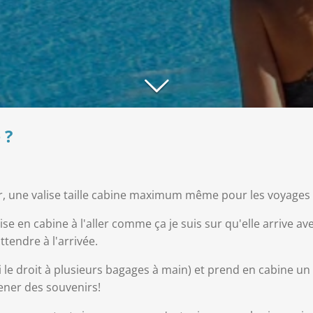
 ?
, une valise taille cabine maximum même pour les voyages lo
e en cabine à l'aller comme ça je suis sur qu'elle arrive ave
ttendre à l'arrivée.
'ai le droit à plusieurs bagages à main) et prend en cabine u
amener des souvenirs!